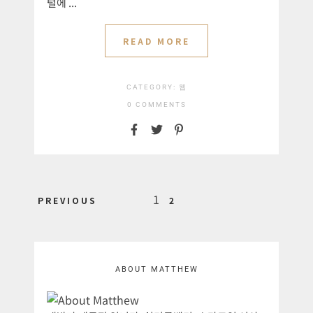
털에 ...
READ MORE
CATEGORY:
웹
0 COMMENTS
Posts
1
PREVIOUS
2
pagination
ABOUT MATTHEW