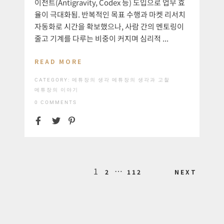
이전트(Antigravity, Codex 등) 도입으로 업무 효
율이 극대화됨. 반복적인 목표 수행과 마켓 리서치
자동화로 시간을 확보했으나, 사람 간의 멘토링이
줄고 기계를 다루는 비중이 커지며 심리적 ...
READ MORE
CATEGORY:
메튜장의 생각
메튜장의 생각과 고찰
메튜장의 이야기
0 COMMENTS
Posts
1
…
2
112
NEXT
pagination