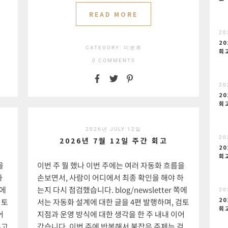
READ MORE
20
20
CATEGORY:
미분류
회
0 COMMENTS
20
20
회
2026년 JULY 12일
20
2026년 7월 12일 주간 회고
20
회
을
이번 주 뭘 했나 이번 주에는 여러 자동화 흐름을
하
손보면서, 사람이 어디에서 최종 확인을 해야 하
쪽에
는지 다시 점검했습니다. blog/newsletter 쪽에
20
20
검토
서는 자동화 설계에 대한 글을 4편 발행하며, 검토
회
어
지점과 운영 방식에 대한 생각을 한 주 내내 이어
추고
갔습니다. 이번 주에 반복해서 붙잡은 주제는 검