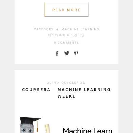
READ MORE
CATEGORY:
AI
MACHINE LEARNING
데이터과학 & 머신러닝
0 COMMENTS
2019년 OCTOBER 3일
COURSERA – MACHINE LEARNING
WEEK1