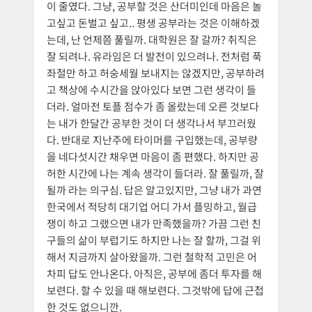
이 줄였다. 그냥, 공부할 것은 산더미인데 마음은 놀
고싶고 돈벌고 싶고.. 평생 공부라는 것은 이해하겠
는데, 난 언제쯤 풀릴까. 대학원은 잘 갈까? 취직은
잘 되려나. 유라임은 더 발전이 있으려나. 전처럼 푹
좌절만 하고 허숭세월 보내지는 않겠지만, 공부하려
고 책상에 수시간을 앉아있다 보면 그런 생각이 들
더라. 얼마전 토플 점수가 좀 올랐는데 오른 것보다
는 내가 한달간 공부한 것이 더 생각나서 부끄러웠
다. 반대로 지난주에 타이머를 구입했는데, 공부량
을 네다섯시간 채우면 마음이 좀 편했다. 하지만 공
허한 시간에 나는 계속 생각이 들더라. 잘 풀릴까, 잘
될까 라는 의구심. 답은 알고있지만, 그냥 내가 과연
한국에서 적당히 대기업 어디 가서 플밍하고, 월급
쟁이 하고 그랬으면 내가 만족했을까? 가끔 그런 친
구들의 삶이 부럽기도 하지만 나는 잘 할까, 그걸 위
해서 지금까지 살아왔을까. 그런 철학적 고민은 어
차피 답도 안나온다. 아직은, 공부에 좀더 투자를 해
보련다. 할 수 있을 때 해보련다. 그것밖에 답에 근접
한 것도 없으니깐.