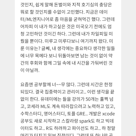
것인지, 쉽게 말해 돈벌이와 지적 호기심의 충당은
뭐로 할 것인지를 수없이 고민했다. 지금은 데이
터/ML엔지니어로 좀 마음을 굳혀먹긴 했다. 그런데
어차피 이 내가 하고싶은 것은 미국오기 전에도 엄
청 고민하던 것이긴 하다. 그런데 내가 차일피일 미
뤘을 뿐이다. 미루고 미루다보니 여기까지 왔다. 미
룬 이유는? 글쎄, 내 생각에는 중요하다 생각한 일들
에 너무 목메다 보니 뒤돌아보면 남는 것이 없이 약
간의 후회와 함께 그일 속에 내 시간을 가둬버린 것
이 아닐까.
요즘엔 공부할께 너~~무 많다. 그런데 시간은 한정
되있다. 결국 집중력이고 관리이고.. 이런 생각을 끝
없이 한다. 유데미에는 들을 강의가 50개는 훌쩍 넘
고, 코세라 ML도 계속 따라잡으려고 노력하고 있고,
수학스터디, 영어스터디, 토플 GRE.. 개발은 xcode
공부도 새로 시작하고 스칼라랑 spark도 하고 빅데
이터도 하고.. R도 하려하고 파이선도 하고.. 하 정말
머리가 터지기 일보 직전이다. 그런데 또 하나만 공