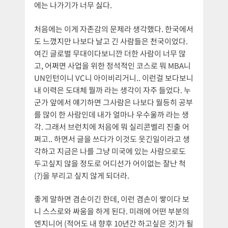
에는 나가기가 너무 싫다.
처음에는 이게 자존감의 문제라 생각했다. 한국에서
도 느꼈지만 나보다 날고 긴 사람들은 천국이었다.
여긴 글로벌 무대이다보니깐 더한 사람이 너무 많
고, 어쩌면 사업을 위한 정석적인 코스로 뭐 MBA니
UN인턴이니 VC니 아이비리거니.. 이런걸 보다보니
내 이력은 도대체 뭘까 라는 생각이 자주 들었다. 누
군가 앞에서 얘기하면 그사람은 나보다 월등히 공부
를 많이 한 사람인데 내가 얼마나 우수울까 라는 생
각. 그래서 브런치에 처음에 뭐 실리콘벨리 진출 어
쩌고.. 하면서 글을 쓰다가 이것도 웃긴일이라고 생
각하고 지금은 나를 그냥 미국에 있는 사람으로도
두고싶지 않을 정도로 어디선가 어이없는 잘난 척
(?)을 부리고 싶지 않게 되더라.
좋게 말하면 겸손이긴 한데, 이런 겸손이 쌓이다 보
니 스스로와 싸움을 하게 된다. 미래에 어떤 부분의
엔지니어 (적어도 내 향후 10년간 하고싶은 것)가 될