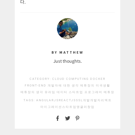
다.
BY MATTHEW
Just thoughts.
CATEGORY:
CLOUD COMPUTING
DOCKER
FRONT-END
개발자에 대한 생각
메튜장의 미국생활
메튜장의 생각
유라임 데이터 스타트업
프로그래머 메튜장
TAGS:
ANGULARJS
REACTJS
SSL
개발
개발자
리엑트
마이그레이션
스타트업
앵귤러
창업