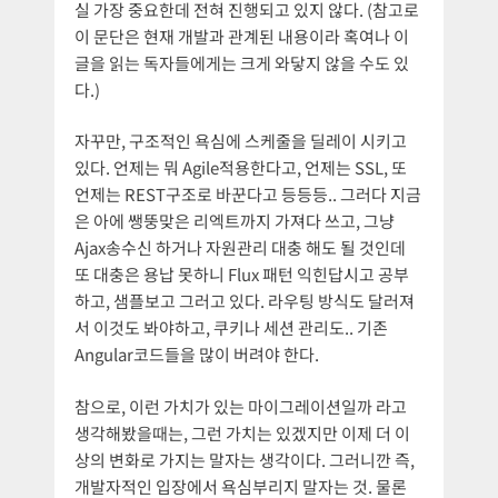
실 가장 중요한데 전혀 진행되고 있지 않다. (참고로
이 문단은 현재 개발과 관계된 내용이라 혹여나 이
글을 읽는 독자들에게는 크게 와닿지 않을 수도 있
다.)
자꾸만, 구조적인 욕심에 스케줄을 딜레이 시키고
있다. 언제는 뭐 Agile적용한다고, 언제는 SSL, 또
언제는 REST구조로 바꾼다고 등등등.. 그러다 지금
은 아에 쌩뚱맞은 리엑트까지 가져다 쓰고, 그냥
Ajax송수신 하거나 자원관리 대충 해도 될 것인데
또 대충은 용납 못하니 Flux 패턴 익힌답시고 공부
하고, 샘플보고 그러고 있다. 라우팅 방식도 달러져
서 이것도 봐야하고, 쿠키나 세션 관리도.. 기존
Angular코드들을 많이 버려야 한다.
참으로, 이런 가치가 있는 마이그레이션일까 라고
생각해봤을때는, 그런 가치는 있겠지만 이제 더 이
상의 변화로 가지는 말자는 생각이다. 그러니깐 즉,
개발자적인 입장에서 욕심부리지 말자는 것. 물론