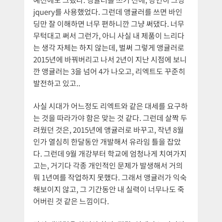
jquery를 사용했었다. 그런데 앵귤러를 쓰면 바인
딩만 잘 이해하면 너무 편하니깐 그냥 써댔다. 너무
무턱대고 써서 그런가, 아니 사실 내 제품이 느리다
는 생각 자체는 하지 않는데, 벌써 그렇게 앵귤러로
2015년에 바꿔버리고 나서 2년이 지난 시점에 보니
깐 앵귤러는 3을 넘어 4가 나오고, 리엑트도 꾸준히
발전하고 있고..
사실 시대가 어느정도 리엑트와 같은 대세를 요구하
는 것을 따라가야 함은 맞는 것 같다. 그런데 살짝 두
려웠던 것은, 2015년에 앵귤러로 바꾸고, 작년 8월
인가 열심히 한달동안 개발해서 유라임 틀을 잡았
다. 그런데 9월 개강부터 학교에 엄청나게 치여가지
고는, 거기다 각종 개인적인 문제가 발생해서 거의
뭐 1년여를 작업하지 못했다. 그래서 앵귤러가 익숙
해보이지 않고, 그 기간동안 내 실력이 너무나도 죽
어버린 것 같은 느낌이다.