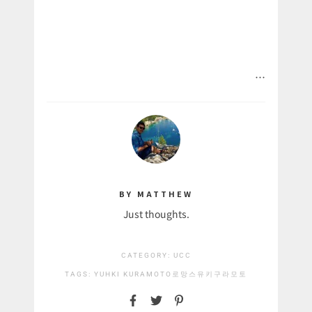
…
BY MATTHEW
Just thoughts.
CATEGORY:
UCC
TAGS:
YUHKI KURAMOTO
로망스
유키구라모토