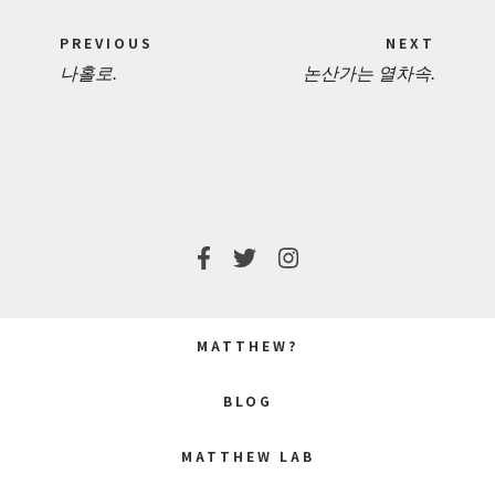
Post
PREVIOUS
NEXT
navigation
나홀로.
논산가는 열차속.
PREVIOUS
NEXT
POST:
POST:
MATTHEW?
BLOG
MATTHEW LAB