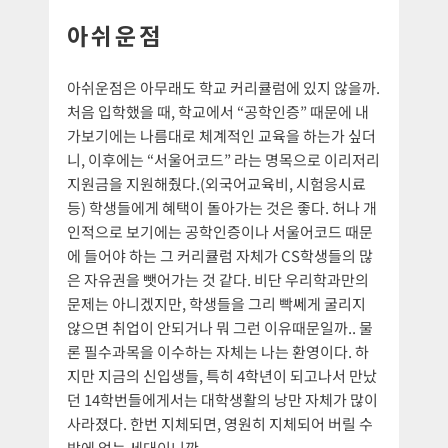
아쉬운점
아쉬운점은 아무래도 학교 커리큘럼에 있지 않을까.
처음 입학했을 때, 학교에서 “공학인증” 때문에 내
가보기에는 나름대로 체계적인 교육을 하는가 싶더
니, 이후에는 “서울어코드” 라는 명목으로 이리저리
지원금을 지원해줬다.(외국어교육비, 시험응시료
등) 학생들에게 혜택이 돌아가는 것은 좋다. 허나 개
인적으로 보기에는 공학인증이나 서울어코드 때문
에 들어야 하는 그 커리큘럼 자체가 CS학생들의 많
은 자유권을 뺏어가는 것 같다. 비단 우리학과만의
문제는 아니겠지만, 학생들을 그리 빡쎄게 굴리지
않으면 취업이 안되거나 뭐 그런 이유때문일까.. 물
론 필수과목을 이수하는 자체는 나는 환영이다. 하
지만 지금의 신입생들, 특히 4학년이 되고나서 만났
던 14학번들에게서는 대학생활의 낭만 자체가 많이
사라졌다. 한번 지체되면, 영원히 지체되어 버릴 수
밖에 없는 세대이니깐..