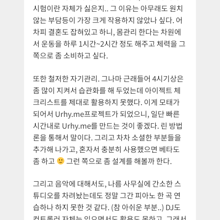
시험이란 자체가 싫은지.. 그 이유는 아무래도 원치
않는 부담등이 가장 크게 작용하지 않았나 싶다. 어
차피 결혼도 잡혀있고 하니, 몸관리 한다는 차원에
서 운동을 하루 1시간~2시간 정도 해주고 체력을 그
쪽으로 좀 소비하고 싶다.
또한 철저한 자기관리. 그나마 근래들어 4시기상은
좀 많이 지켜서 습관화를 해 두었는데 아이젝트 체
크리스트를 제대로 활용하지 못했다. 이게 모태가
되어서 Urhy.me프로젝트가 되었으니, 일단 빠른
시간내로 Urhy.me를 만드는 것이 좋겠다. 린 방법
론을 통해서 말이다. 그리고 차차 소셜한 부분들을
추가해 나가고, 혼자서 충분히 사용했으면 베타도
좀 하고
그런 쪽으로 좀 설계를 해볼까 한다.
그리고 음악에 대해서도, 나름 사무실에 간소한 스
튜디오를 차려놨는데도 정말 그간 피아노 한 곡 연
습하나 하지 못한 것 같다. (참 아쉬운 부분..) DJ도
컨트롤러 자체는 있으면서도 활용도 못하고, 그래서