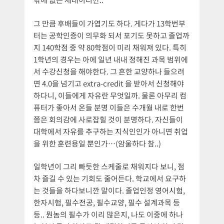
그 만큼 후배들이 가엽기도 하다. 게다가 13학번부
터는 공학인증이 의무화 되서 포기도 못하고 졸업까
지 140학점 중 약 80학점이 미리 채워져 있다. 특히
1학년의 경우는 아에 일년 내내 정해진 과목 범위에
서 수강신청을 해야한다. 그 흔한 교양하나 들으려
면 4.0을 넘기고 extra-credit 을 받아서 신청해야
하다니, 이들에게 자유란 무엇일까. 물론 아무리 컴
퓨터가 좋아서 온들 분명 이들은 수개월 내로 한번
쯤은 회의감에 사로잡힐 것이 분명하다. 자신들이
대학에서 자유를 추구하는 지식인인가 아니면 취업
을 위한 훈련용일 뿐인가…(암울하다 참..)
일학년이 그리 빠듯한 스케줄로 채워지다 보니, 점
차 즐길 수 있는 기회도 줄어든다. 학교에서 요구하
는 것들을 하다보니깐 말이다. 졸업인정 영어시험,
한자시험, 필수전공, 필수교양, 필수 설계과목 등
등.. 뭔놈의 필수가 이리 많은지, 나도 이중에 하나