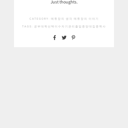
Just thoughts.
CATEGORY:
메튜장의 생각
메튜장의 이야기
TAGS:
공부
대학
선택
이수
자기관리
졸업
중앙대
집중
학사