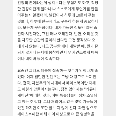
긴장의 끈이라는게 생각보다는 무섭기도 하고, 적당
한 긴장이란게 얼마나 나 스스로에게 무언가를 만들
어주는지 알겠더라. 날잡아서 하루에 10문제 푸는
것보다, 하루에 한문제라도 꾸준히 하는게 중요하더
라. 모든게 꾸준함이다. 내가 가능한 정도만 일단 습
관화 시킨다면, 그건 꽤나 오래간다. 반면, 어려운 것
을 자꾸만 습관화 들이려 한다면 그건 생각보다 오
래가지 않는다. 나도 공부할 때나 개발할 때, 뭔가 잘
되지 않거나 문제에 봉착하면 너무 자연스럽게 페북
이나 네이버 등에 접속한다.
요즘엔 그래도 페북에 접속하는 횟수가 엄청나게 줄
었다. 이제 왠만한 컨텐츠는 그냥 다 광고로 느껴진
다. 결국, 자본주의의 시대에서 페이스북이란 자체
도 이렇게 만들어지는구나. 점점 없어지는 “커뮤니
케이션”에 대한 것과, 어떤 특출남들이 점차 소멸되
고 있는 것 같다. 그나마 라이브 같은 몇몇 기능들이
있긴 하지만 이또한 잘 보지 않게 된다. 과연 앞으로
페이스북이란 매체가 이 이상으로 더 큰 영향력을