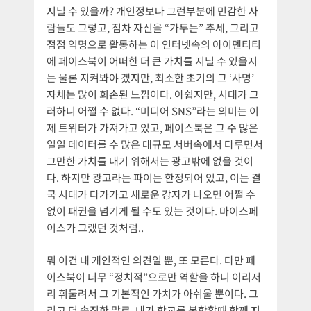
지닐 수 있을까? 개인정보나 그런부분에 민감한 사
람들도 그렇고, 점차 자신을 “가두는” 추세, 그리고
점점 익명으로 활동하는 이 인터넷속의 아이덴티티
에 페이스북이 어떠한 더 큰 가치를 지닐 수 있을지
는 물론 지켜봐야 겠지만, 최소한 초기의 그 ‘사명’
자체는 많이 회손된 느낌이다. 아쉽지만, 시대가 그
러하니 어쩔 수 없다. “미디어 SNS”라는 의미는 이
제 트위터가 가져가고 있고, 페이스북은 그 수 많은
일일 데이터를 수 많은 대규모 서버속에서 다루면서
그만한 가치를 내기 위해서는 광고밖에 없을 것이
다. 하지만 광고라는 파이는 한정되어 있고, 이는 결
국 시대가 다가가고 새로운 강자가 나오면 어쩔 수
없이 패권을 넘기게 될 수도 있는 것이다. 마이스페
이스가 그랬던 것처럼..
뭐 이건 내 개인적인 의견일 뿐, 또 모른다. 다만 페
이스북이 너무 “정치적”으로만 역할을 하니 이리저
리 휘둘려서 그 기본적인 가치가 아쉬울 뿐이다. 그
리고 더 솔직한 말로, 내가 학교를 복학할때 함께 지