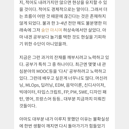
지, 적어도 내려가지만 않으면 현상을 유지할 수 있
을 것이다. 적어도 경제적으로는 말이다. 그래서 더
는 흐름이 어떤 것 때문에 끊긴다는 것은 존재하지
않게 되었다. 불과 한 3~4년 전만 해도 불분명한 미
래속에 그저
술만 마시며
허상속에서만 살았다. 아
마 내겐 공부보다 놀기를 택한 것도 현실을 기피하
기 위한 수단이 아니었을까.
지금은 그런 과거의 잔재를 깨부시려고 노력하고 있
다. 공부가 특히 그 중 하나이다. 최근엔 몇몇 내 관
심분야의 MOOC등을 ‘다시’ 공부하려고 노력하고
있다. 그런데 배우고 싶은게 너무나도 많다. 머신러
닝, MLOps, 딥러닝, EDM, 음악이론, 신디사이저,
빅데이터, 타입스크립트, FP, PM, SWE, 디자인 패
턴, 영어, 프랑스어 등등.. 대부분 지금까지 미뤄진
것들이다.
아마도 대부분 내가 이루지 못했던 이유는 불확실성
에 한번 생활이 깨지면 다시 돌아가기가 힘들었기