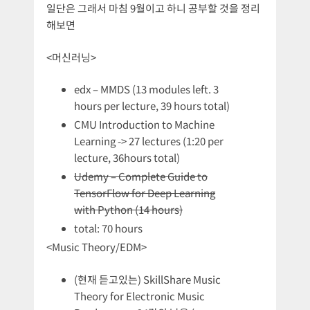
일단은 그래서 마침 9월이고 하니 공부할 것을 정리
해보면
<머신러닝>
edx – MMDS (13 modules left. 3
hours per lecture, 39 hours total)
CMU Introduction to Machine
Learning -> 27 lectures (1:20 per
lecture, 36hours total)
Udemy – Complete Guide to
TensorFlow for Deep Learning
with Python (14 hours)
total: 70 hours
<Music Theory/EDM>
(현재 듣고있는) SkillShare Music
Theory for Electronic Music