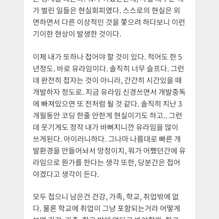
가 벌린 일들은 현실회피였다. 스스로의 현실은 외
면하면서 다른 이상적인 것을 쫓으려 하다보니 이런
기이한 현상이 발생한 것이다.
이제 내가 또하나 접어야 할 것이 있다. 적어도 한 5
년정도. 바로 유라임이다. 솔직히 너무 슬프다. 그런
데 완전히 접자는 것이 아니라, 간간히 시간있을 때
개발하자 정도로. 지금 유라임 신경쓰면서 개발중독
에 빠져있으면 또 전처럼 될 것 같다. 솔직히 지난 3
개월동안 코딩 한줄 안한게 현실이기도 하고.. 그런
데 웃기게도 정작 내가 바뻐지니깐 유라임을 많이
쓰게된다. 아이러니하다. 그나마 나름대로 빠른 개
발환경을 만들어놔서 망정이지, 뭐가 어쨌던간에 유
라임으로 뭔가를 한다는 생각 또한, 당분간은 접어
야겠다고 생각이 든다.
모두 접으니 남은건 건강, 가족, 학교, 취업밖에 없
다. 물론 학교에 취업이 그냥 포함되는거라 어떻게