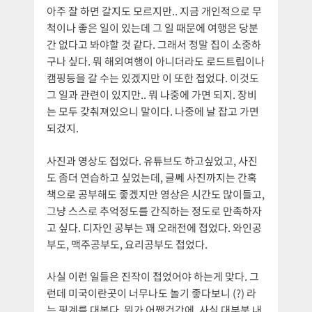
아주 잘 하면 갈지도 모르지만.. 지금 개인적으로 무
척이나 좋은 일이 있는데 그 일 때문에 여행은 당분
간 없다고 봐야할 것 같다. 그래서 정말 집이 소중하
구나 싶다. 뭐 해외여행이 아니더라도 로드트립이나
캠핑등을 갈 수는 있겠지만 이 또한 접었다. 이것도
그 일과 관련이 있지만.. 뭐 나중에 가면 되지. 장비
는 모두 갖춰져있으니 말이다. 나중에 날 잡고 가면
되겄지.
사진과 영상도 접었다. 유튜브도 하고싶었고, 사진
도 좀더 연습하고 싶었는데, 글쎄 사진까지는 간혹
책으로 공부해도 좋겠지만 영상은 시간도 많이들고,
그냥 스스로 추억정도를 간직하는 정도로 만족하자
고 싶다. 디자인 공부는 꽤 오래전에 접었다. 와인공
부도, 맥주공부도, 요리공부도 접었다.
사실 이런 일들은 진작이 접었어야 하는게 맞다. 그
런데 미국이란곳이 너무나도 놀기 좋다보니 (?) 라
는 핑계를 대본다. 뭐가 어쨌건간에, 사실 대부분 내