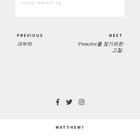
2026년 JANUARY 9일
Post
PREVIOUS
NEXT
navigation
과부하
Proactive를 찾기위한
PREVIOUS
NEXT
고찰.
POST:
POST:
MATTHEW?