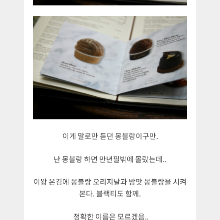
이게 말로만 듣던 몽블랑이구만.
난 몽블랑 하면 만년필밖에 몰랐는데..
이왕 온김에 몽블랑 오리지날과 밤맛 몽블랑을 시켜
본다. 블랙티도 함께.
정확한 이름은 모르겠음..