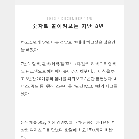
2013년 DECEMBER 14일
숫자로 돌이켜보는 지난 8년.
하고싶던게 많던 나는 정말로 20대에 하고싶은 많은것
을 해봤다.
7번의 탈색, 흰색/회색/빨/주/노/파/남/보라색으로 염색
및 핑크색으로 헤어메니큐어까지 해봤다. 피어싱을 하
고 3년간 20여종의 담배를 피워보고 5년간 금연했다. 비
너스, 쥬드 등 3종의 스쿠터를 2년간 탔고, 3번의 사
고를
냈다.
몸무게를 50kg 이상 감량했고 내가 원하는 단 1명의 이
상형 여자친구를 만났다. 한달에 최고 15kg까지 빼봤
다.