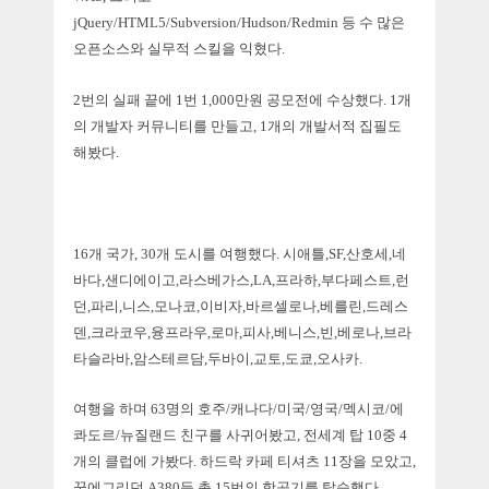
jQuery/
HTML5/
Subversion/
Hudson/
Redmin 등
수 많은
오픈소스와 실무적 스킬을 익혔다.
2번의 실패 끝에 1번 1,000만원 공모전에 수상했다. 1개
의 개발자
커뮤니티를 만들고, 1개의
개발서적
집필도
해봤다.
16개 국가, 30개 도시를 여행했다. 시애틀,SF,산호세,네
바다,샌디에이고,라스베가스,LA,프라하,부다페스트,런
던,파리,니스,모나코,이비자,바르셀로나,베를린,드레스
덴,크라코우,융프라우,로마,피사,베니스,빈,베로나,브라
타슬라바,암스테르담,두바이,교토,도쿄,오사카.
여행을 하며 63명의 호주/캐나다/미국/영국/멕시코/에
콰도르/뉴질랜드 친구를 사귀어봤고, 전세계 탑 10중 4
개의 클럽에 가봤다. 하드락 카페 티셔츠 11장을 모았고,
꿈에그리던 A380등 총 15번의 항공기를 탑승했다.