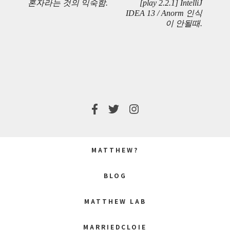
혼자라는 것의 익숙함.
[play 2.2.1] IntelliJ
PREVIOUS
NEXT
IDEA 13 / Anorm 인식
이 안될때.
POST:
POST:
MATTHEW?
BLOG
MATTHEW LAB
MARRIEDCLOIE