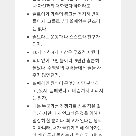
나 자신과의 대화였다 하더라도.
끌로이와 가족의 충고를 겸허히 받아
들이자. 그들로부터 쓸때없는 잔소리
는 없다.
술보다는 운동과 나 스스로와 친구가
되자.
10시 취침 4시 기상은 무조건 지킨다.
의미없이 그만 놀아라. 9년간 충분히
놀았다. 수백명의 후배들에게 술을 사
주지 않았던가.
실패하면 원인이 무엇인지만 분석하
고, 잊자. 실패했다고 내 꿈까지 버리지
는 말자.
나는 누군가를 경쟁자로 삼은 적은 없
다. 하지만 내가 얻고싶은 것을 위해서
열심히 할 뿐이다. 최고가 된다는 생각
이 아니라, 내가 즐겁기 위해 살아가는
데 왜 이루지 못하는가. 적어도 그런 삶