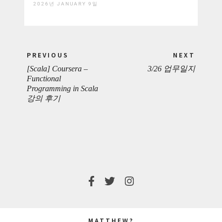
2026년 JANUARY 9일
Post
PREVIOUS
NEXT
navigation
[Scala] Coursera –
3/26 업무일지
PREVIOUS
NEXT
Functional
Programming in Scala
POST:
POST:
강의 후기
MATTHEW?