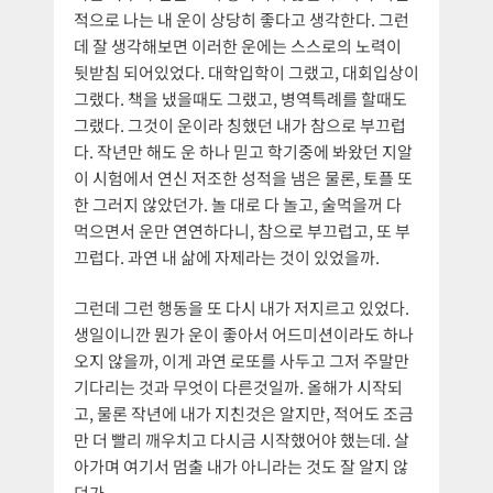
적으로 나는 내 운이 상당히 좋다고 생각한다. 그런
데 잘 생각해보면 이러한 운에는 스스로의 노력이
뒷받침 되어있었다. 대학입학이 그랬고, 대회입상이
그랬다. 책을 냈을때도 그랬고, 병역특례를 할때도
그랬다. 그것이 운이라 칭했던 내가 참으로 부끄럽
다. 작년만 해도 운 하나 믿고 학기중에 봐왔던 지알
이 시험에서 연신 저조한 성적을 냄은 물론, 토플 또
한 그러지 않았던가. 놀 대로 다 놀고, 술먹을꺼 다
먹으면서 운만 연연하다니, 참으로 부끄럽고, 또 부
끄럽다. 과연 내 삶에 자제라는 것이 있었을까.
그런데 그런 행동을 또 다시 내가 저지르고 있었다.
생일이니깐 뭔가 운이 좋아서 어드미션이라도 하나
오지 않을까, 이게 과연 로또를 사두고 그저 주말만
기다리는 것과 무엇이 다른것일까. 올해가 시작되
고, 물론 작년에 내가 지친것은 알지만, 적어도 조금
만 더 빨리 깨우치고 다시금 시작했어야 했는데. 살
아가며 여기서 멈출 내가 아니라는 것도 잘 알지 않
던가.