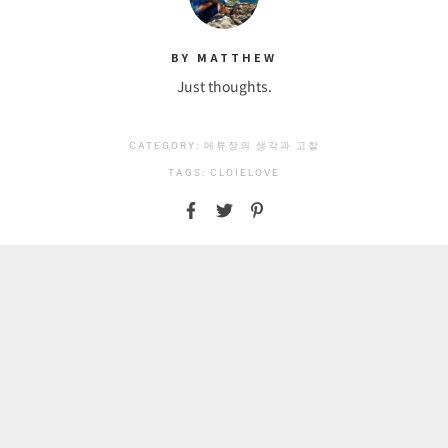
BY MATTHEW
Just thoughts.
CATEGORY:
메튜장의 생각과 고찰
TAGS:
CLOIE
LOVE