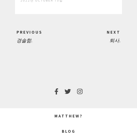
2022년 OCTOBER 15일
Post
PREVIOUS
NEXT
navigation
경솔함.
퇴사.
PREVIOUS
NEXT
POST:
POST:
MATTHEW?
BLOG