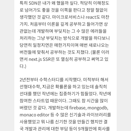
특히 SDN은 내가 왜 했을까 싶다. 적당히 이해정도
로 넘어가도 좋을 것을 이쪽을 판다고 정말 철없이
생각했던 것 같다. 마이크로서비스나 react도 마찬
가지. 처음부터 이론을 깊게 공부하고 들어가면 상
관없는데 개발하며 부딪치는 그 수 많은 에러들을
처리하는 그냥 부딪치는 방식으로 개발을 하다보니
당연히 일정지연은 매한가지이며 매번 새로나오는
버전들에 맞춰서 공부하는 것도 지쳤다. (물론 이러
면서 next.js SSR은 또 열심히 공부하고 써먹고 있
다.)
2년전부터 수학스터디를 시작했다. 미적부터 해서
선형대수학, 지금은 확률론을 하고 있는데 솔직히
선대를 했던 작년에는 집중하기가 힘들었다. 작년에
참여한 스타트업 때문이다. 그때도 참 시간을 많이
버렸던 것 같다. 개발하는데 firebase, mongodb,
monaco editor 등 수 많은 신기술과 라이브러리를
사용했었고 뭐 나름 신기한 것을 만들긴 했지만 결
국 개발과 관리에 대한 부담 등이 9개월만에 회사를