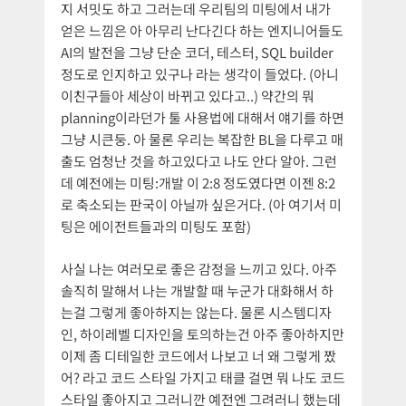
지 서밋도 하고 그러는데 우리팀의 미팅에서 내가
얻은 느낌은 아 아무리 난다긴다 하는 엔지니어들도
AI의 발전을 그냥 단순 코더, 테스터, SQL builder
정도로 인지하고 있구나 라는 생각이 들었다. (아니
이친구들아 세상이 바뀌고 있다고..) 약간의 뭐
planning이라던가 툴 사용법에 대해서 얘기를 하면
그냥 시큰둥. 아 물론 우리는 복잡한 BL을 다루고 매
출도 엄청난 것을 하고있다고 나도 안다 알아. 그런
데 예전에는 미팅:개발 이 2:8 정도였다면 이젠 8:2
로 축소되는 판국이 아닐까 싶은거다. (아 여기서 미
팅은 에이전트들과의 미팅도 포함)
사실 나는 여러모로 좋은 감정을 느끼고 있다. 아주
솔직히 말해서 나는 개발할 때 누군가 대화해서 하
는걸 그렇게 좋아하지는 않는다. 물론 시스템디자
인, 하이레벨 디자인을 토의하는건 아주 좋아하지만
이제 좀 디테일한 코드에서 나보고 너 왜 그렇게 짰
어? 라고 코드 스타일 가지고 태클 걸면 뭐 나도 코드
스타일 좋아지고 그러니깐 예전엔 그려러니 했는데