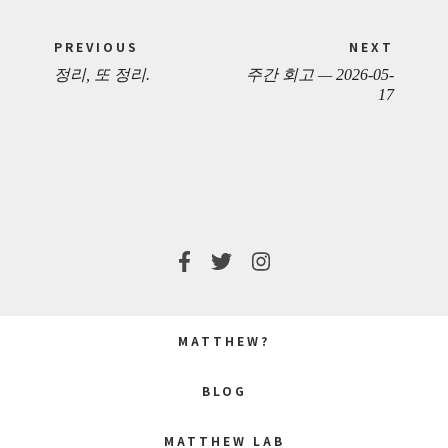
Post
PREVIOUS
NEXT
navigation
정리, 또 정리.
주간 회고 — 2026-05-
PREVIOUS
NEXT
17
POST:
POST:
MATTHEW?
BLOG
MATTHEW LAB