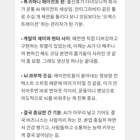
•
복귀하니 에이전트 판
: 출산휴가 다녀오니까 회사
가 온통 AI 에이전트 세상임. 안티그라비티 같은 툴
로 수십 개 세션을 돌리다 보니 코딩보다는 ‘오케스
트레이션’ 하는 관리자가 된 기분.
•
개발의 재미와 현타 사이
: 예전엔 직접 디버깅하고
구현하는 희열이 있었는데, 이제는 AI가 다 해주니
까 편하긴 해도 코딩 본연의 즐거움이 사라진 것 같
아 좀 묘함. 그래도 생산성 하나는 끝내줌.
•
뇌 과부하 조심
: 에이전트들이 쏟아내는 정보랑 컨
텍스트 스위칭 때문에 머리가 터질 것 같음. 이거 안
쉬어주면 바로 번아웃 각이라, 운동이나 명상으로
의도적으로 뇌를 비워주는 게 진짜 중요.
•
결국 중요한 건 기본
: AI가 아무리 날고 기어도 결
국 비즈니스는 사람끼리 하는 것. 본업 충실히 하면
서 건강 챙기고, 사람들하고 소통하는 능력 키우는
게 결국 살아남는 길.