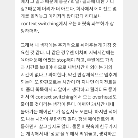
에서 그 결과 때문에 흥분? 희열? 결과에 대한 기다
림? 때문에 머리가 더 아프다. 회사에서 에이전트 몇
개를 돌려놓고 이리저리 왔다갔다 하다보니
context switching에서 오는 머릿속 과부하가 상
당하더라.
그래서 내 생각에는 주기적으로 쉬어주는게 가장 중
요한 것 같다. 나 같은 경우엔 어차피 저녁시간에는
육아때문에 어쨌든 stop해야 하고, 주말에도 가족
과 시간을 보내야 하므로 새벽시간 이외에는 거의
시간이 없다고 봐야한다. 약간 반강제적으로 멈추게
되는데 또 한편으로는 시간이 더 지나면 에이전트들
이 좀더 똑똑해지고 알아서 생각하고 퀄리티도 좋아
져서 이 context switching에서 오는 overhead도
줄어들 것이라는 생각이 든다. 어쩌면 24시간 내내
돌아가는 에이전트가 생길지도 모른다. 하지만 적어
도 나는 시간이 무한하지 않다. 평생 에이전트와 씨
름하면서 살고싶지도 않다. 물론 머릿속에 한두가지
는 계속해서 내 ‘성공’을 위해서 띄워놓고, 생각하곤