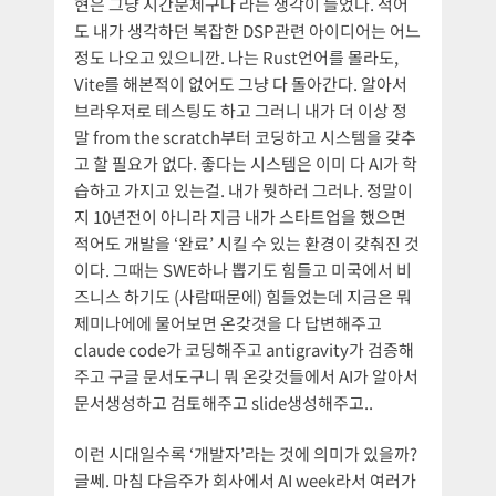
현은 그냥 시간문제구나 라는 생각이 들었다. 적어
도 내가 생각하던 복잡한 DSP관련 아이디어는 어느
정도 나오고 있으니깐. 나는 Rust언어를 몰라도,
Vite를 해본적이 없어도 그냥 다 돌아간다. 알아서
브라우저로 테스팅도 하고 그러니 내가 더 이상 정
말 from the scratch부터 코딩하고 시스템을 갖추
고 할 필요가 없다. 좋다는 시스템은 이미 다 AI가 학
습하고 가지고 있는걸. 내가 뭣하러 그러나. 정말이
지 10년전이 아니라 지금 내가 스타트업을 했으면
적어도 개발을 ‘완료’ 시킬 수 있는 환경이 갖춰진 것
이다. 그때는 SWE하나 뽑기도 힘들고 미국에서 비
즈니스 하기도 (사람때문에) 힘들었는데 지금은 뭐
제미나에에 물어보면 온갖것을 다 답변해주고
claude code가 코딩해주고 antigravity가 검증해
주고 구글 문서도구니 뭐 온갖것들에서 AI가 알아서
문서생성하고 검토해주고 slide생성해주고..
이런 시대일수록 ‘개발자’라는 것에 의미가 있을까?
글쎄. 마침 다음주가 회사에서 AI week라서 여러가