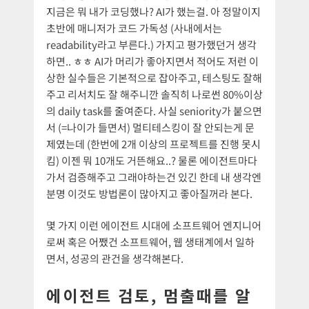
지금은 뭐 내가 코딩했나? AI가 했는걸. 아 정말이지
초반에 매니저가 코드 가독성 (사내에서는
readability라고 부른다.) 가지고 평가했던거 생각
하면.. ㅎㅎ AI가 머리가 좋아지면서 적어도 저런 이
상한 실수들은 기본적으로 잡아주고, 테스팅도 잘해
주고 리서치도 잘 해주니깐 솔직히 나로썬 80%이상
의 daily task를 줄여준다. 사실 seniority가 붙으면
서 (=나이가 들면서) 멀티테스킹이 잘 안되는게 문
제였는데 (한번에 2개 이상의 프로젝트를 진행 못시
킴) 이젠 뭐 10개도 거뜬해요..? 물론 에이전트마다
가서 검증해주고 그래야하는건 있긴 한데 내 생각엔
분명 이것도 방법론이 많아지고 좋아질꺼라 본다.
몇 가지 이런 에이전트 시대에 소프트웨어 엔지니어
로써 혹은 어쨌건 소프트웨어, 웹 생태계에서 일하
면서, 성공의 관건을 생각해본다.
에이전트 검토, 멈출때를 알