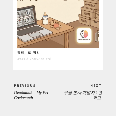
정리, 또 정리.
2026년 JANUARY 9일
Post
PREVIOUS
NEXT
navigation
Deadmau5 – My Pet
구글 본사 개발자 1년
PREVIOUS
NEXT
Coelacanth
회고.
POST:
POST: