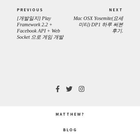
Post
PREVIOUS
NEXT
navigation
[개발일지] Play
Mac OSX Yosemite(요세
PREVIOUS
NEXT
Framework 2.2 +
미티) DP1 하루 써본
Facebook API + Web
후기.
POST:
POST:
Socket 으로 게임 개발
MATTHEW?
BLOG