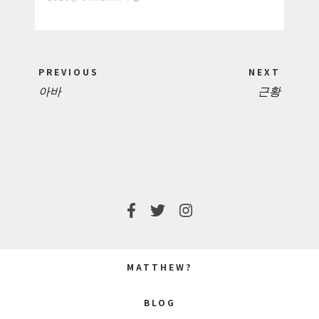
Post
PREVIOUS
NEXT
navigation
아바
근황
PREVIOUS
NEXT
POST:
POST:
MATTHEW?
BLOG