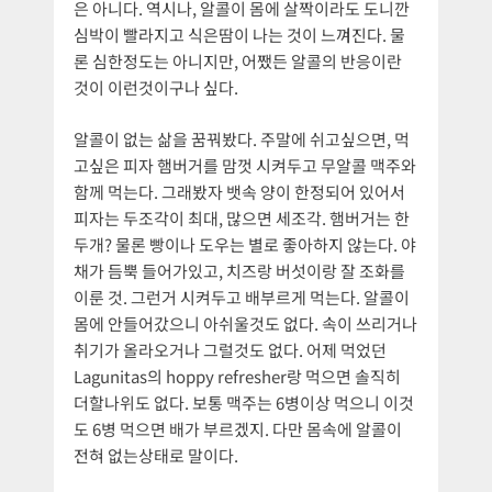
은 아니다. 역시나, 알콜이 몸에 살짝이라도 도니깐
심박이 빨라지고 식은땀이 나는 것이 느껴진다. 물
론 심한정도는 아니지만, 어쨌든 알콜의 반응이란
것이 이런것이구나 싶다.
알콜이 없는 삶을 꿈꿔봤다. 주말에 쉬고싶으면, 먹
고싶은 피자 햄버거를 맘껏 시켜두고 무알콜 맥주와
함께 먹는다. 그래봤자 뱃속 양이 한정되어 있어서
피자는 두조각이 최대, 많으면 세조각. 햄버거는 한
두개? 물론 빵이나 도우는 별로 좋아하지 않는다. 야
채가 듬뿍 들어가있고, 치즈랑 버섯이랑 잘 조화를
이룬 것. 그런거 시켜두고 배부르게 먹는다. 알콜이
몸에 안들어갔으니 아쉬울것도 없다. 속이 쓰리거나
취기가 올라오거나 그럴것도 없다. 어제 먹었던
Lagunitas의 hoppy refresher랑 먹으면 솔직히
더할나위도 없다. 보통 맥주는 6병이상 먹으니 이것
도 6병 먹으면 배가 부르겠지. 다만 몸속에 알콜이
전혀 없는상태로 말이다.