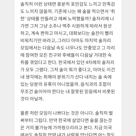
솔직히 이런 상태면 충분히 포만감도 느끼고 만족감
도 느끼지 않을까. 기존에 나는 왜 술을 먹으면서 ‘취
한’ 상태를 만들려고 애써 노력했을까? 술자리에 나
가면 그저 그냥 소주나 맥주 시원하게 따라서 원샷
하고, 계속 짠하고 마시고, 대화보다는 술잔이 빨리
비워지기만 바라고, 그러다 아마도 마지막 술자리
모임에서는 다음날 속도 너무나도 안좋았고 그 자리
에 참여한 모든 친구와 후배들이 다음날 거대한 숙
취를 겪었다고 한다. 한국에서 있던 4차례의 술자리
가 모두 그랬다. 그저 술이 뭐가 좋다고, 아마도 이건
내 생각에는 취해야 분위기가 산다 내지는 술 속에
있는 당분의 유혹이 아니었을까. 음식과의 조합이
무조건 술이어야 한다는 내 잘못된 믿음에서 비롯된
것이 아닐까.
물론 저런 모임이 나쁘다는 것은 아니다. 솔직히 벌
써부터 그립다. 만약 한국에 살았다면 술을 끊는것
은 거의 불가능에 가까웠으리라고 본다. 지금 미국
에서도 솔직히 만약 내가 사람을 만난다면 어느정도