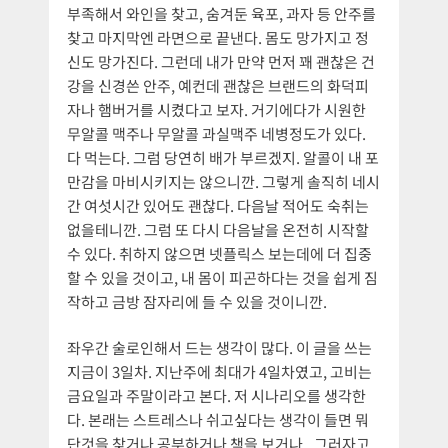
부족해서 와인을 찾고, 숨겨둔 육포, 과자 등 안주를
찾고 마지막엔 라면으로 끝낸다. 몸도 망가지고 정
신도 망가진다. 그런데 내가 만약 먼저 꽤 괜찮은 건
강을 신경쓴 안주, 예컨데 괜찮은 브랜드의 화덕피
자나 햄버거를 시켰다고 보자. 거기에다가 시원한
무알콜 맥주나 무알콜 과실맥주 네병정도가 있다.
다 먹는다. 그럼 당연히 배가 부르겠지. 알콜이 내 포
만감을 마비시키지는 않으니깐. 그렇게 솔직히 네시
간 여섯시간 있어도 괜찮다. 다음날 적어도 숙취는
없을테니깐. 그럼 또 다시 다음날을 온전히 시작할
수 있다. 취하지 않으면 넷플릭스 보는데에 더 집중
할 수 있을 것이고, 내 몸이 피곤하다는 것을 쉽게 짐
작하고 금방 잠자리에 들 수 있을 것이니깐.
좌우간 술로인해서 드는 생각이 많다. 이 글을 쓰는
지금이 3일차. 지난주에 최대가 4일차였고, 고비는
금요일과 주말이라고 본다. 저 시나리오를 생각한
다. 본래는 스트레스나 쉬고싶다는 생각이 들면 뭐
단것을 찾거나 공부하거나 책을 보거나.. 그러자고