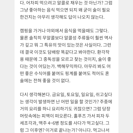
다. 어차피 먹으려고 알콜로 채우는 것 아닌가? 그럼
그냥 좋아하는 음식 먹으면 되지 왜 굳이 술이 필요
한건지는 아무리 생각해도 답이 나오지 않는다.
캠핑을 가거나 야외에서 음식을 먹을때도 그렇다.
물론 솔직히 무알콜보다 알콜성 주류들이 훨씬 역사
가 깊고 뭐 그 특유의 맛이 있는것은 사실이다. 그런
데 결국 이것도 담배랑 똑같다고 봐야한다. 환각작
용 때문에 그 중독성을 모르고 찾는 것이지, 술이 좋
다는 것이 어딨는가. 백해무익하다. 아무리 봐도 어
떤 좋은 수식어를 붙여도 핑계를 붙여도 적어도 혼
술에는 전혀 좋을 것이 없다.
다시 생각해본다. 금요일, 토요일, 일요일, 쉬고싶다
는 생각이 발생하면 난 어떤 일을 할 것인가? 주중에
거의 요리를 하니 요리하기도 귀찮으면? 그럼 당장
머릿속에는 피맥이 떠오른다. 홀푸즈 가서 피자 두
세조각과, 맥주 4~6병 정도를 사다가 먹고싶다. 그
럼 그 이후엔? 이거로 끝나는가? 아니다. 먹고나서