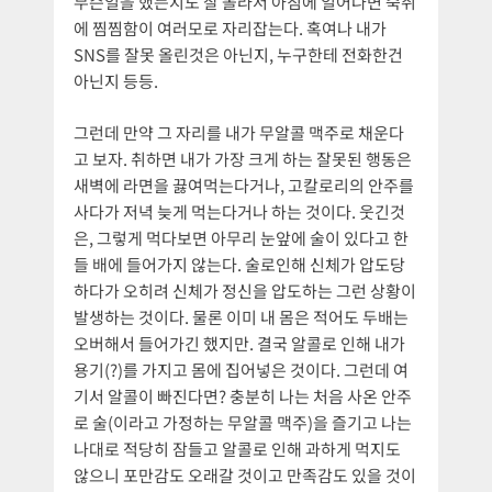
무슨일을 했는지도 잘 몰라서 아침에 일어나면 숙취
에 찜찜함이 여러모로 자리잡는다. 혹여나 내가
SNS를 잘못 올린것은 아닌지, 누구한테 전화한건
아닌지 등등.
그런데 만약 그 자리를 내가 무알콜 맥주로 채운다
고 보자. 취하면 내가 가장 크게 하는 잘못된 행동은
새벽에 라면을 끓여먹는다거나, 고칼로리의 안주를
사다가 저녁 늦게 먹는다거나 하는 것이다. 웃긴것
은, 그렇게 먹다보면 아무리 눈앞에 술이 있다고 한
들 배에 들어가지 않는다. 술로인해 신체가 압도당
하다가 오히려 신체가 정신을 압도하는 그런 상황이
발생하는 것이다. 물론 이미 내 몸은 적어도 두배는
오버해서 들어가긴 했지만. 결국 알콜로 인해 내가
용기(?)를 가지고 몸에 집어넣은 것이다. 그런데 여
기서 알콜이 빠진다면? 충분히 나는 처음 사온 안주
로 술(이라고 가정하는 무알콜 맥주)을 즐기고 나는
나대로 적당히 잠들고 알콜로 인해 과하게 먹지도
않으니 포만감도 오래갈 것이고 만족감도 있을 것이