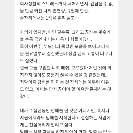
회사생활의 스트레스까지 더해지면서, 겉잡을 수 없
을 만큼 커진 나의 흡연량.. 2일에 한갑..
술자리에서는 1갑을 훌쩍 넘고…
자의가 있지만, 피면 필수록, 그리고 끊자는 횟수가
늘 수록 금연하기는 더욱 더 힘들어졌다.
특히 이번주, 부모님께 쪽팔린 모습을 보이고 나서
는 월요일부터 결심했는데 정말 심적 고통이 너무나
도 심했다..
결국 오늘 구입한 니코 패취. 모르겠다 저런 것에 의
지하지 않아도 충분히 끊을 수 있을 것 같았는데..
정말이지 담배를 핀 다는 것 자체에는 아무런 이유
도 없고, 이제는 단지 끊어야 할 이유만 존재하는 것
같다.
내가 수십년동안 담배를 핀 것은 아니지만, 혹시나
지금에서라도 담배를 시작한다고 결심하는 사람에
게는 진심어리게 말리고 싶다.
담배는 시작 자체를 하지 말아야 한다. 멈출 수 없는