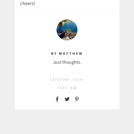
cheers!
BY MATTHEW
Just thoughts.
CATEGORY:
TOEFL
TAGS:
토플