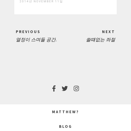
2014년 NOVEMBER 11일
Post
PREVIOUS
NEXT
navigation
열정이 스며들 공간.
쓸떄없는 좌절
PREVIOUS
NEXT
POST:
POST:
MATTHEW?
BLOG