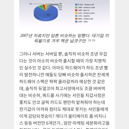
2007년 자료지만 암튼 비슷하는 망했다. 대기업 끼
워팔기로 겨우 맥은 넘겻구먼 ㄲㄲ
그러나 서버는 서버일 뿐, 솔직히 비슷하 조넨 무겁
다는 것이 마소의 비슷하 출시할 때의 가장 치명적
인 실수인 것 같다. 아마도 하드웨어가 하도 조넨 빨
리 발전하니깐 얘들도 당빠 비슷하 출시하믄 전세계
하드웨어 스펙은 팍팍 올라갈꺼라 예상한 것 같은
데, 솔직히 듀얼코어 최고사양에서도 조큼 버버벅
대는 비슷하, 쿼드를 사기에는 서민들 지갑사정은
좋지도 안코 글픽 카드도 왠만히 밭쳐줘야 하는데
전기값이 아까워 컴터도 제대로 못키는 서민들에게
이게 감당되겟승미? 게다가 울티메이트 홈 비지니
스 등등 버전만 6개던가.. 암만 마케팅 세분화라고들