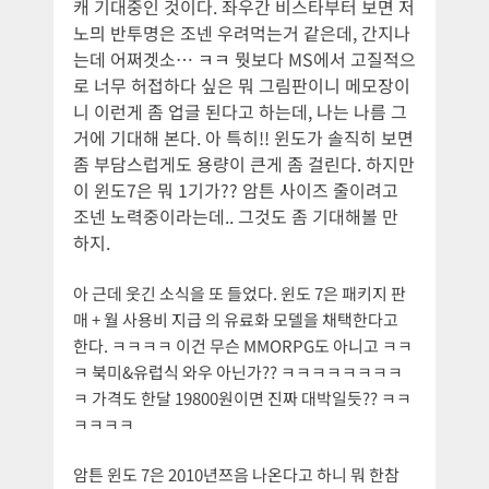
캐 기대중인 것이다. 좌우간 비스타부터 보면 저
노믜 반투명은 조넨 우려먹는거 같은데, 간지나
는데 어쩌겟소… ㅋㅋ 뭣보다 MS에서 고질적으
로 너무 허접하다 싶은 뭐 그림판이니 메모장이
니 이런게 좀 업글 된다고 하는데, 나는 나름 그
거에 기대해 본다. 아 특히!! 윈도가 솔직히 보면
좀 부담스럽게도 용량이 큰게 좀 걸린다. 하지만
이 윈도7은 뭐 1기가?? 암튼 사이즈 줄이려고
조넨 노력중이라는데.. 그것도 좀 기대해볼 만
하지.
아 근데 웃긴 소식을 또 들었다. 윈도 7은 패키지 판
매 + 월 사용비 지급 의 유료화 모델을 채택한다고
한다. ㅋㅋㅋㅋ 이건 무슨 MMORPG도 아니고 ㅋㅋ
ㅋ 북미&유럽식 와우 아닌가?? ㅋㅋㅋㅋㅋㅋㅋㅋ
ㅋ 가격도 한달 19800원이면 진짜 대박일듯?? ㅋㅋ
ㅋㅋㅋㅋ
암튼 윈도 7은 2010년쯔음 나온다고 하니 뭐 한참