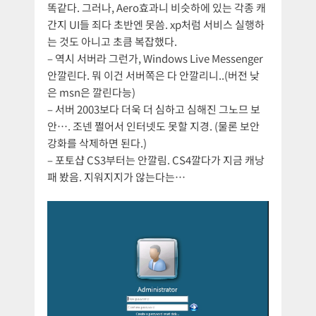
똑같다. 그러나, Aero효과니 비슷하에 있는 각종 캐
간지 UI들 죄다 초반엔 못씀. xp처럼 서비스 실행하
는 것도 아니고 초큼 복잡했다.
– 역시 서버라 그런가, Windows Live Messenger
안깔린다. 뭐 이건 서버쪽은 다 안깔리니..(버전 낮
은 msn은 깔린다능)
– 서버 2003보다 더욱 더 심하고 심해진 그노므 보
안…. 조넨 쩔어서 인터넷도 못할 지경. (물론 보안
강화를 삭제하면 된다.)
– 포토샵 CS3부터는 안깔림. CS4깔다가 지금 캐낭
패 봤음. 지워지지가 않는다는…