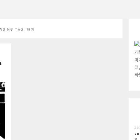
WSING TAG:
돼지
개
야
부
터
타
20
20
고