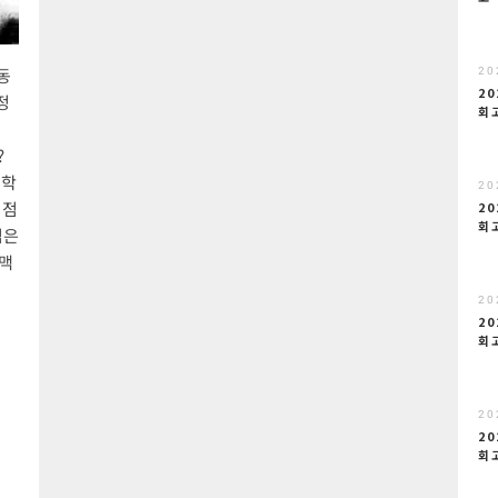
동
20
20
정
회
게
?
중학
20
 점
20
회
엄은
+맥
20
20
회
20
20
회