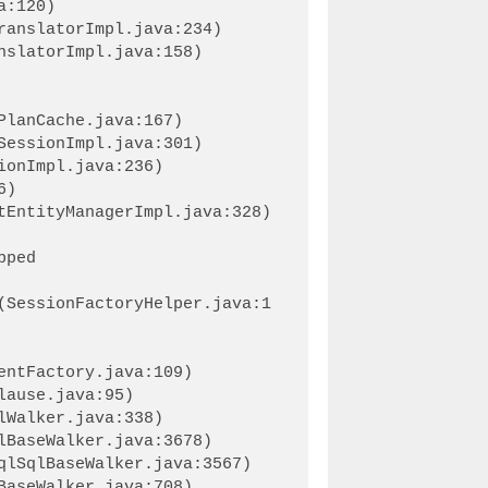
ped

(SessionFactoryHelper.java:1
ntFactory.java:109)
