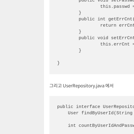
	public void setPasswd(String passwd) {

		this.passwd = passwd;

	}

	public int getErrCnt() {

		return errCnt;

	}

	public void setErrCnt(int errCnt) {

		this.errCnt = errCnt;

	}

그리고 UserRepository.java 에서
public interface UserReposit
    User findByUserId(String userId);

    int countByUserIdAndPasswd(String userId, String passwd);
