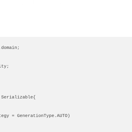
domain;

ty;

Serializable{
