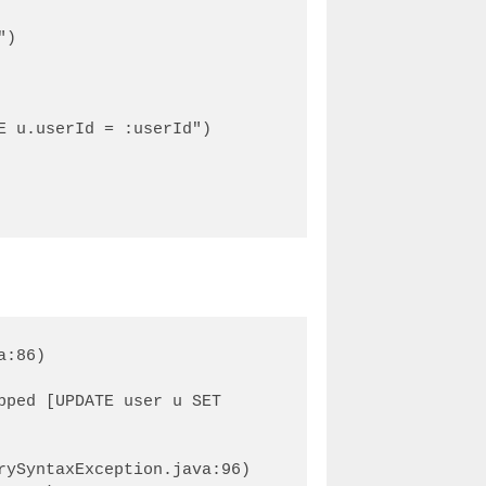
:86)

ped [UPDATE user u SET 
ySyntaxException.java:96)
