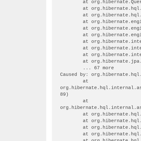
	at org.hibernate.QueryException.wrapWithQueryString(QueryException.java:120)

	at org.hibernate.hql.internal.ast.QueryTranslatorImpl.doCompile(QueryTranslatorImpl.java:234)

	at org.hibernate.hql.internal.ast.QueryTranslatorImpl.compile(QueryTranslatorImpl.java:158)

	at org.hibernate.en
	at org.hibernate.en
	at org.hibernate.engine.query.spi.QueryPlanCache.getHQLQueryPlan(QueryPlanCache.java:167)

	at org.hibernate.internal.AbstractSessionImpl.getHQLQueryPlan(AbstractSessionImpl.java:301)

	at org.hibernate.internal.AbstractSessionImpl.createQuery(AbstractSessionImpl.java:236)

	at org.hibernate.internal.SessionImpl.createQuery(SessionImpl.java:1836)

	at org.hibernate.jpa.spi.AbstractEntityManagerImpl.createQuery(AbstractEntityManagerImpl.java:328)

	... 67 more

Caused by: org.hibernate.hql
	at 
org.hibernate.hql.internal.a
89)

	at 
org.hibernate.hql.internal.a
	at org.hibernate.hql.internal.ast.tree.FromClause.addFromElement(FromClause.java:95)

	at org.hibernate.hql.internal.ast.HqlSqlWalker.createFromElement(HqlSqlWalker.java:338)

	at org.hibernate.hql.internal.antlr.HqlSqlBaseWalker.fromElement(HqlSqlBaseWalker.java:3678)

	at org.hibernate.hql.internal.antlr.HqlSqlBaseWalker.fromElementList(HqlSqlBaseWalker.java:3567)

	at org.hibernate.hql.internal.antlr.HqlSqlBaseWalker.fromClause(HqlSqlBaseWalker.java:708)
