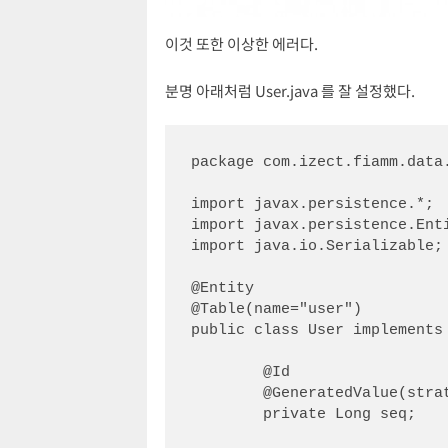
이것 또한 이상한 에러다.
분명 아래처럼 User.java 를 잘 설정했다.
package com.izect.fiamm.data.
import javax.persistence.*;

import javax.persistence.Enti
import java.io.Serializable;

@Entity

@Table(name="user")

public class User implements 
	@Id

	@GeneratedValue(strategy = GenerationType.AUTO)

	private Long seq;
