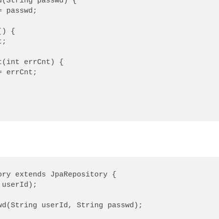
ory extends JpaRepository
 {
