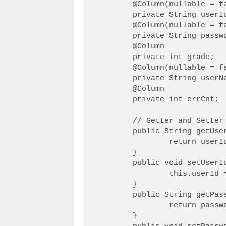
	@Column(nullable = false)

	private String userId;

	@Column(nullable = false)

	private String passwd;

	@Column

	private int grade;

	@Column(nullable = false)

	private String userName;

	@Column

	private int errCnt;

	// Getter and Setter

	public String getUserId() {

		return userId;

	}

	public void setUserId(String userId) {

		this.userId = userId;

	}

	public String getPasswd() {

		return passwd;

	}
