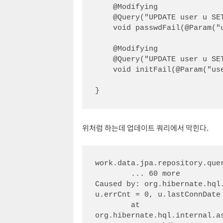
    @Modifying

    @Query("UPDATE user u SET u.errCnt = u.errCnt + 1 WHERE u.userId = :userId")

    void passwdFail(@Param("userId") String userId);

    @Modifying

    @Query("UPDATE user u SET u.errCnt = 0, u.lastConnDate = CURRENT_DATE WHERE u.userId = :userId")

    void initFail(@Param("userId") String userId);

}
위처럼 하는데 업데이트 쿼리에서 막힌다.
work.data.jpa.repository.que
	... 60 more

Caused by: org.hibernate.hql
u.errCnt = 0, u.lastConnDate
	at 
org.hibernate.hql.internal.a