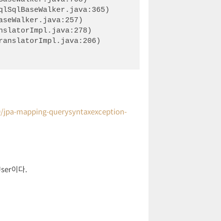
9/jpa-mapping-querysyntaxexception-
User이다.