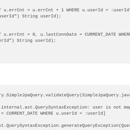
ry.SimpleJpaQuery.validateQuery(SimpleJpaQuery.java
.internal.ast.QuerySyntaxException: user is not map
 = CURRENT_DATE WHERE u.userId = :userId]

st.QuerySyntaxException.generateQueryException(Quer