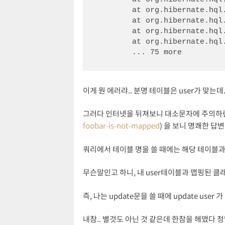
	at org.hibernate.hql.internal.antlr.HqlSqlBaseWalker.updateStatement(HqlSqlBaseWalker.java:365)

	at org.hibernate.hql.internal.antlr.HqlSqlBaseWalker.statement(HqlSqlBaseWalker.java:257)

	at org.hibernate.hql.internal.ast.QueryTranslatorImpl.analyze(QueryTranslatorImpl.java:278)

	at org.hibernate.hql.internal.ast.QueryTranslatorImpl.doCompile(QueryTranslatorImpl.java:206)

	... 75 more
이게 뭔 에러랴.. 분명 테이블은 user가 맞는데.
그러다 인터넷을 뒤져보니 대소문자에 주의하란
foobar-is-not-mapped
) 을 보니 명쾌한 답변
쿼리에서 테이블 명을 쓸 때에는 해당 테이블과
무슨말인고 하니, 내 user테이블과 맵핑된 클래스(@
즉, 나는 update문을 쓸 때에 update user 
내참.. 별것도 아닌 것 같은데 한참을 헤맸다 