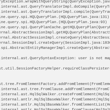
gine.query.spi.HQLQueryPlan.
(HQLQueryPlan.java:131)

gine.query.spi.HQLQueryPlan.
(HQLQueryPlan.java:93)

.internal.ast.QuerySyntaxException: user is not map
st.util.SessionFactoryHelper.requireClassPersister
st.tree.FromElementFactory.addFromElement(FromEleme