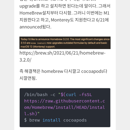
upgrade를 하고 설치하면 된다는데 말이다. 그래서
HomeBrew설치부터 다시함. 그러니 이번에는 M1
지원한다고 하고, Monterey도 지원한다고 6/21에
announced됬다.
https://brew.sh/2021/06/21/homebrew-
3.2.0/
즉 해결책은 homebrew 다시깔고 cocoapods다
시깔면됨.
/bin/bash -c 
"
$(
curl
 -fsSL 
https://raw.githubusercontent.c
om/Homebrew/install/HEAD/instal
l.sh
)
"
$ brew 
install
 cocoapods