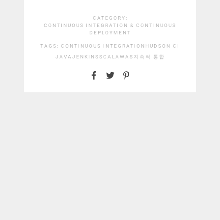
CATEGORY:
CONTINUOUS INTEGRATION & CONTINUOUS
DEPLOYMENT
TAGS:
CONTINUOUS INTEGRATION
HUDSON CI
JAVA
JENKINS
SCALA
WAS
지속적 통합