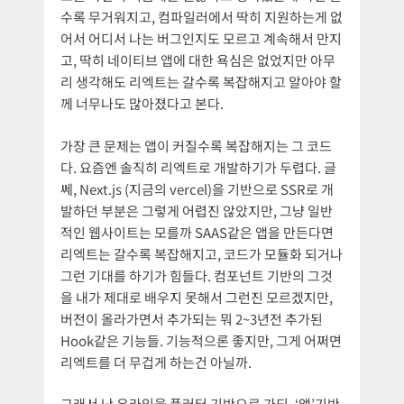
수록 무거워지고, 컴파일러에서 딱히 지원하는게 없
어서 어디서 나는 버그인지도 모르고 계속해서 만지
고, 딱히 네이티브 앱에 대한 욕심은 없었지만 아무
리 생각해도 리엑트는 갈수록 복잡해지고 알아야 할
께 너무나도 많아졌다고 본다.
가장 큰 문제는 앱이 커질수록 복잡해지는 그 코드
다. 요즘엔 솔직히 리엑트로 개발하기가 두렵다. 글
쎄, Next.js (지금의 vercel)을 기반으로 SSR로 개
발하던 부분은 그렇게 어렵진 않았지만, 그냥 일반
적인 웹사이트는 모를까 SAAS같은 앱을 만든다면
리엑트는 갈수록 복잡해지고, 코드가 모듈화 되거나
그런 기대를 하기가 힘들다. 컴포넌트 기반의 그것
을 내가 제대로 배우지 못해서 그런진 모르겠지만,
버전이 올라가면서 추가되는 뭐 2~3년전 추가된
Hook같은 기능들. 기능적으론 좋지만, 그게 어쩌면
리엑트를 더 무겁게 하는건 아닐까.
그래서 난 유라임을 플러터 기반으로 가되, ‘앱’기반