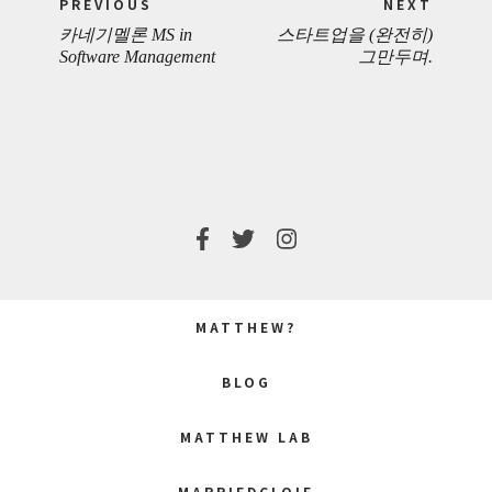
PREVIOUS
NEXT
navigation
카네기멜론 MS in
스타트업을 (완전히)
PREVIOUS
NEXT
Software Management
그만두며.
POST:
POST:
MATTHEW?
BLOG
MATTHEW LAB
MARRIEDCLOIE