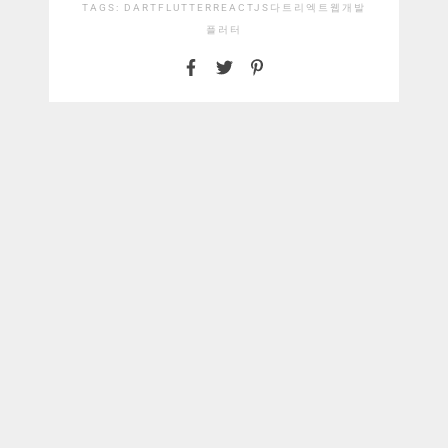
TAGS:
DART
FLUTTER
REACTJS
다트
리엑트
웹개발
플러터