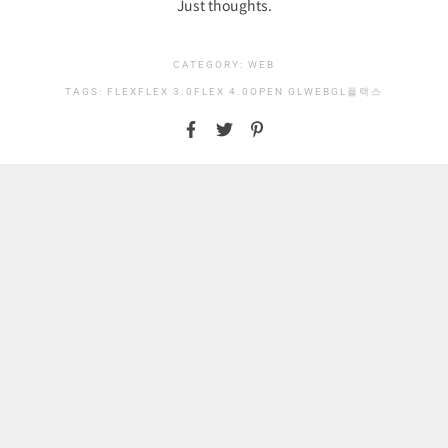
Just thoughts.
CATEGORY:
WEB
TAGS:
FLEX
FLEX 3.0
FLEX 4.0
OPEN GL
WEBGL
플랙스