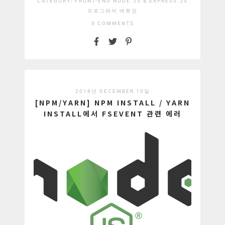
CATEGORY:
FRONT-END
NODE.JS & EXPRESS.JS
프로그래머 메튜장
0 COMMENTS
2018년 DECEMBER 10일
[NPM/YARN] NPM INSTALL / YARN
INSTALL에서 FSEVENT 관련 에러