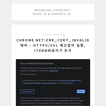
BROWSING CATEGORY:
NODE.JS & EXPRESS.JS
2020년 JUNE 2일
CHROME NET:ERR_CERT_INVALID
에러 – HTTPS/SSL 체크없이 실행,
ITERM바로가기 추가