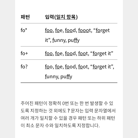
패턴
입력(
일치 항목
)
fo*
foo
,
fo
e,
foo
d,
fooo
t, “
fo
rget
it”,
f
unny, pu
ff
y
fo+
foo
,
fo
e,
foo
d,
foo
t, “
fo
rget it”
fo?
fo
o,
fo
e,
fo
od,
fo
ot, “
fo
rget it”,
f
unny, pu
ff
y
주어진 패턴이 정확히 0번 또는 한 번 발생할 수 있
도록 지정하는 것 외에도
?
문자는 입력 문자열에서
여러 개가 일치할 수 있을 경우 패턴 또는 하위 패턴
이 최소 문자 수와 일치하도록 지정합니다.