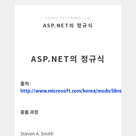
2008년 DECEMBER 13일
ASP.NET의 정규식
ASP.NET의 정규식
출처 :
http://www.microsoft.com/korea/msdn/library/dn
충돌 과정
Steven A. Smith