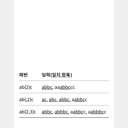
패턴
입력(
일치 항목
)
ab{2}c
abbc
, aa
abbc
cc
ab{,2}c
ac
,
abc
,
abbc
, a
abbc
c
ab{2,3}c
abbc
,
abbbc
, a
abbc
c, a
abbbc
c