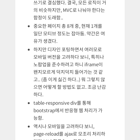
쓰기로 결심했다. 결국, 모든 로직이 거
의 비슷하지만, MVC로 나눠야 한다는
함정이 도래함..
중요한 페이지 총 8개 중, 현재 1개를
일단 모티브 정도는 잡아둠. 약간은 여
유가 생겼다.
하지만 디자인 포팅하면서 여러모로
모바일 버전을 고려하다 보니, 특히나
노팝업을 준수하려고 하니 iframe이
왠지모르게 덕지덕지 들어가는 것 같
고.. (좀 이게 싫긴 하다..) 뭐 그렇지 않
으면 어떻게 할 방법도 없고. 조금 난감
하다.
table-responsive div를 통해
bootstrap에서 반응형 웹 처리가 가
능함.
역시나 모바일을 고려하다 보니,
page-reload를 ajax로 모조리 처리하