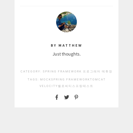
BY MATTHEW
Just thoughts.
CATEGORY:
SPRING FRAMEWORK
프로그래머 메튜장
TAGS:
MOCK
SPRING FRAMEWORK
TOMCAT
VELOCITY
벨로씨티
스프링
테스트