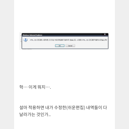
헉… 이게 뭐지….
설마 적용하면 내가 수정한(쉬운편집) 내역들이 다
날라가는 것인가..