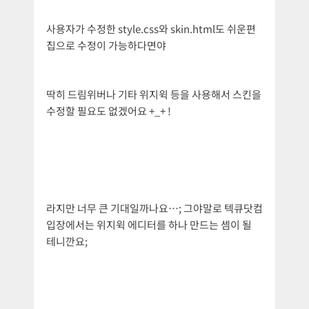
사용자가 수정한 style.css와 skin.html도 쉬운편
집으로 수정이 가능하다면야
딱히 드림위버나 기타 위지윅 등을 사용해서 스킨을
수정할 필요도 없겠어요 +_+ !
라지만 너무 큰 기대일까나요…; 그야말로 텍큐닷컴
입장에서는 위지윅 에디터를 하나 만드는 셈이 될
테니깐요;