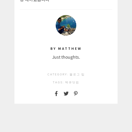
BY MATTHEW
Just thoughts.
CATEGORY:
블로그 팁
TAGS:
텍큐닷컴