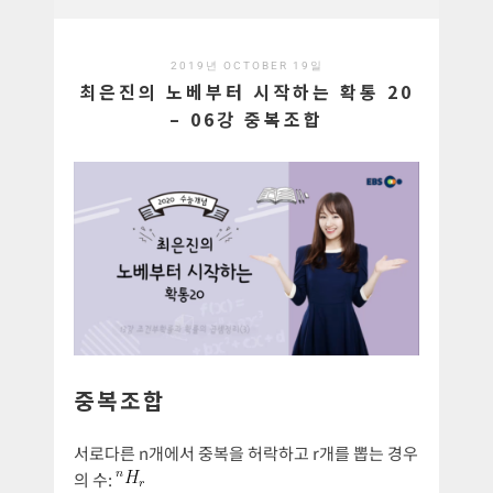
2019년 OCTOBER 19일
최은진의 노베부터 시작하는 확통 20
– 06강 중복조합
중복조합
서로다른 n개에서 중복을 허락하고 r개를 뽑는 경우
의 수: