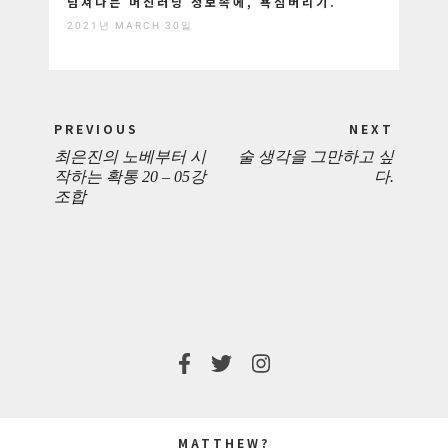
넘쳐나는 머신러닝 정보속에, 욕심버리기.
2021년 MARCH 30일
Post
PREVIOUS
NEXT
navigation
최은진의 노베부터 시
술 생각을 그만하고 싶
PREVIOUS
NEXT
작하는 확통 20 – 05강
다.
조합
POST:
POST:
MATTHEW?