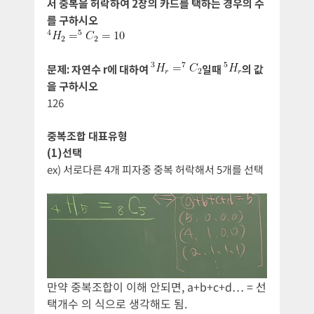
서 중복을 허락하여 2장의 카드를 택하는 경우의 수
를 구하시오
문제: 자연수 r에 대하여
일때
의 값
을 구하시오
126
중복조합 대표유형
(1)선택
ex) 서로다른 4개 피자중 중복 허락해서 5개를 선택
만약 중복조합이 이해 안되면, a+b+c+d… = 선
택개수 의 식으로 생각해도 됨.