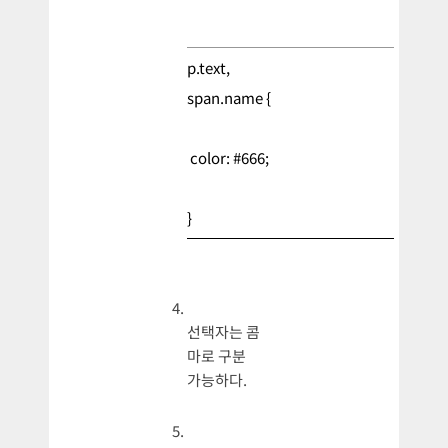
p.text,
span.name {
color: #666;
}
선택자는 콤
마로 구분
가능하다.