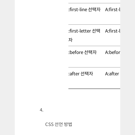
:first-line 선택자
A:first-line
:first-letter 선택
A:first-letter
자
:before 선택자
A:before
:after 선택자
A:after
CSS 선언 방법