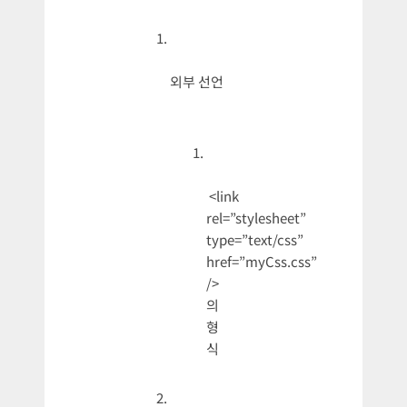
외부 선언
<link
rel=”stylesheet”
type=”text/css”
href=”myCss.css”
/>
의
형
식