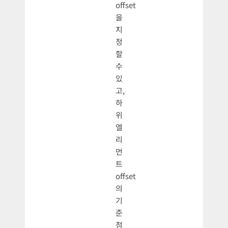
offset
을
지
정
할
수
있
고,
하
위
엘
리
먼
트
offset
의
기
준
점