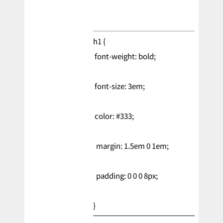
h1 {
font-weight: bold;
font-size: 3em;
color: #333;
margin: 1.5em 0 1em;
padding: 0 0 0 8px;
}