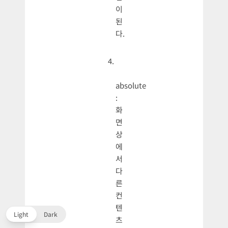
이
된
다.
absolute
:
화
면
상
에
서
다
른
컨
텐
Light
Dark
츠