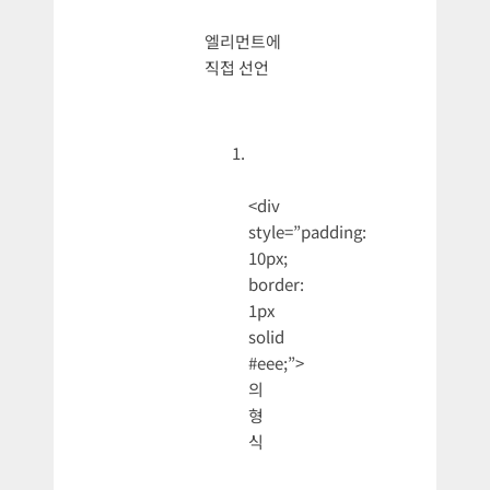
엘리먼트에
직접 선언
<div
style=”padding:
10px;
border:
1px
solid
#eee;”>
의
형
식