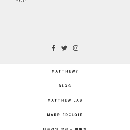
POST:
POST:
MATTHEW?
BLOG
MATTHEW LAB
MARRIEDCLOIE
메튜장의 브랜드 이야기