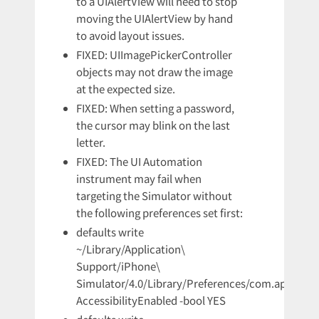
to a UIAlertView will need to stop
moving the UIAlertView by hand
to avoid layout issues.
FIXED: UIImagePickerController
objects may not draw the image
at the expected size.
FIXED: When setting a password,
the cursor may blink on the last
letter.
FIXED: The UI Automation
instrument may fail when
targeting the Simulator without
the following preferences set first:
defaults write
~/Library/Application\
Support/iPhone\
Simulator/4.0/Library/Preferences/com.apple.Acc
AccessibilityEnabled -bool YES