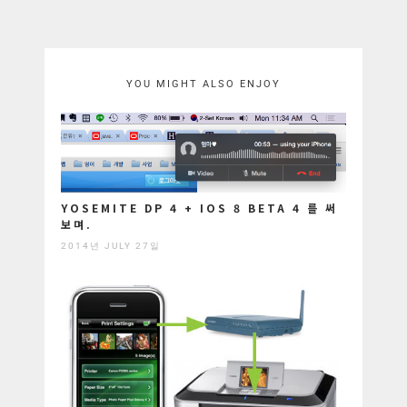
YOU MIGHT ALSO ENJOY
YOSEMITE DP 4 + IOS 8 BETA 4 를 써
보며.
2014년 JULY 27일