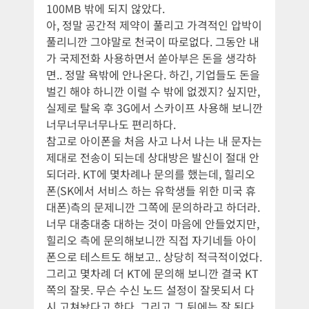
100MB 밖에 되지 않았다.
아, 정말 공간적 제약이 풀리고 가격적인 압박이
풀리니깐 그야말로 천국이 따로없다. 그동안 내
가 국제전화 사용하면서 쏟아부은 돈을 생각하
면.. 정말 욕밖에 안나온다. 하긴, 기업들도 돈을
벌긴 해야 하니깐 이럴 수 밖에 없겠지? 싶지만,
실제로 탈옥 후 3G에서 스카이프 사용해 보니깐
너무너무너무나도 편리하다.
참고로 아이폰을 처음 사고 나서 나는 내 문자는
제대로 전송이 되는데 상대방은 발신이 절대 안
되더라. KT에 몇차례나 문의를 했는데, 힐리오
폰(SK에서 서비스 하는 유학생들 위한 미국 휴
대폰)측의 문제니깐 그쪽에 문의하라고 하더라.
너무 대충대충 대하는 것이 마음에 안들었지만,
힐리오 측에 문의해보니깐 직접 자기네들 아이
폰으로 테스트도 해보고.. 상당히 적극적이었다.
그리고 몇차례 더 KT에 문의해 보니깐 결국 KT
쪽의 잘못. 무슨 수신 노드 설정이 잘못되서 다
시 고쳐놨다고 한다. 그리고 그 뒤에는 잘 된다.