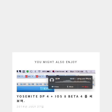
YOU MIGHT ALSO ENJOY
YOSEMITE DP 4 + IOS 8 BETA 4 를 써
보며.
2014년 JULY 27일