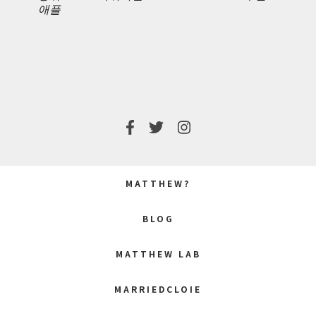
애플
POST:
POST:
MATTHEW?
BLOG
MATTHEW LAB
MARRIEDCLOIE