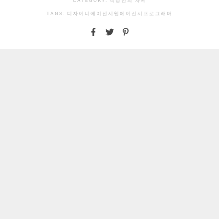
CATEGORY:
직장인의 자세
TAGS:
디자이너
에이전시
웹에이전시
프로그래머