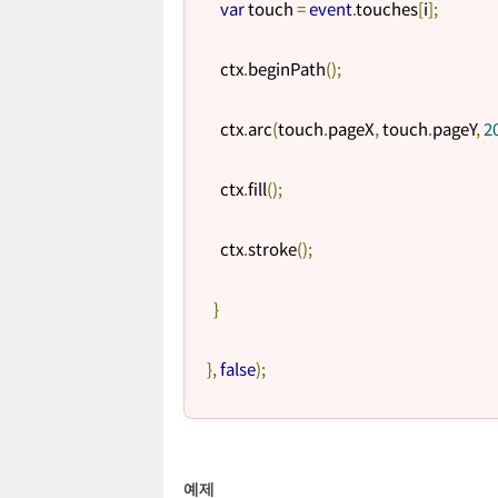
var
 touch 
=
event
.
touches
[
i
];
    ctx
.
beginPath
();
    ctx
.
arc
(
touch
.
pageX
,
 touch
.
pageY
,
2
    ctx
.
fill
();
    ctx
.
stroke
();
}
},
false
);
예제