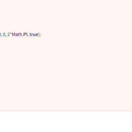
0
,
0
,
2
*
Math
.
PI
,
true
);