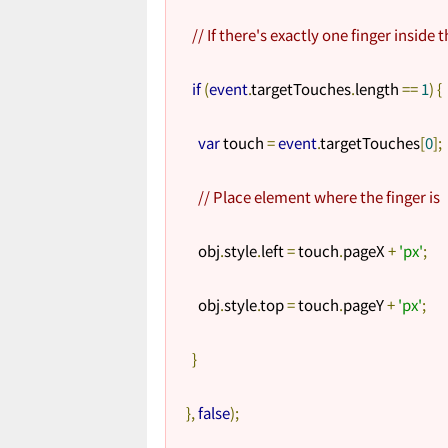
// If there's exactly one finger inside 
if
(
event
.
targetTouches
.
length 
==
1
)
{
var
 touch 
=
event
.
targetTouches
[
0
];
// Place element where the finger is
    obj
.
style
.
left 
=
 touch
.
pageX 
+
'px'
;
    obj
.
style
.
top 
=
 touch
.
pageY 
+
'px'
;
}
},
false
);