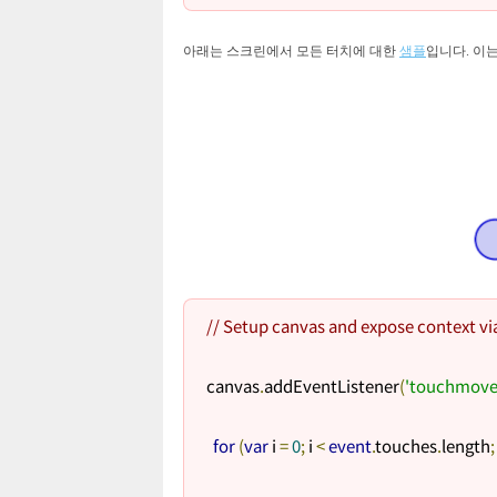
아래는 스크린에서 모든 터치에 대한
샘플
입니다. 이
// Setup canvas and expose context via
canvas
.
addEventListener
(
'touchmove
for
(
var
 i 
=
0
;
 i 
<
event
.
touches
.
length
;