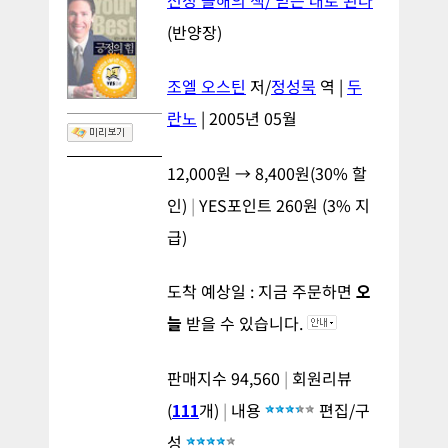
(반양장)
조엘 오스틴
저/
정성묵
역 |
두
란노
| 2005년 05월
12,000원 →
8,400원
(
30%
할
인)
|
YES포인트
260
원 (
3%
지
급)
도착 예상일 : 지금 주문하면
오
늘
받을 수 있습니다.
판매지수 94,560
|
회원리뷰
(
111
개)
|
내용
편집/구
성