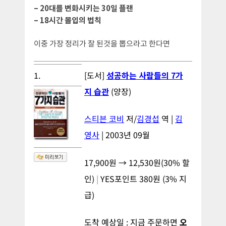
– 20대를 변화시키는 30일 플랜
– 18시간 몰입의 법칙
이중 가장 정리가 잘 된것을 뽑으라고 한다면
1.
[도서]
성공하는 사람들의 7가
지 습관
(양장)
스티븐 코비
저/
김경섭
역 |
김
영사
| 2003년 09월
17,900원 →
12,530원
(
30%
할
인)
|
YES포인트
380
원 (
3%
지
급)
도착 예상일 : 지금 주문하면
오