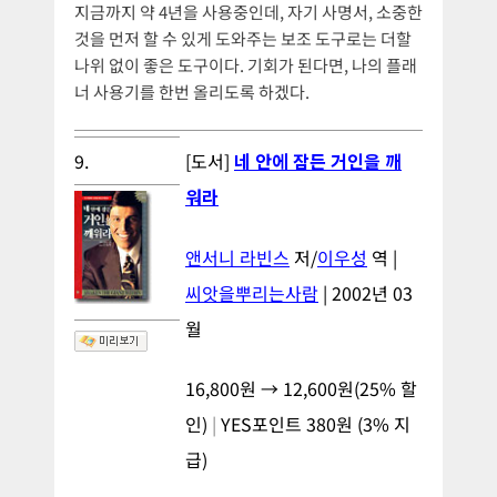
지금까지 약 4년을 사용중인데, 자기 사명서, 소중한
것을 먼저 할 수 있게 도와주는 보조 도구로는 더할
나위 없이 좋은 도구이다. 기회가 된다면, 나의 플래
너 사용기를 한번 올리도록 하겠다.
9.
[도서]
네 안에 잠든 거인을 깨
워라
앤서니 라빈스
저/
이우성
역 |
씨앗을뿌리는사람
| 2002년 03
월
16,800원 →
12,600원
(
25%
할
인)
|
YES포인트
380
원 (
3%
지
급)