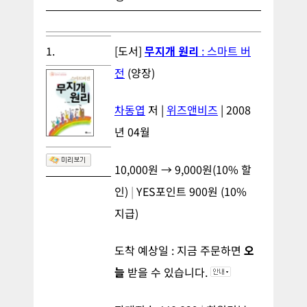
1.
[도서]
무지개 원리
: 스마트 버
전
(양장)
차동엽
저 |
위즈앤비즈
| 2008
년 04월
10,000원 →
9,000원
(
10%
할
인)
|
YES포인트
900
원 (
10%
지급)
도착 예상일 : 지금 주문하면
오
늘
받을 수 있습니다.