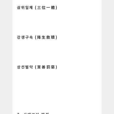
삼위일체 (三位一體)
강생구속 (降生救贖)
상선벌악 (賞善罰惡)